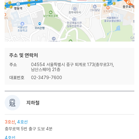
주소 및 연락처
주소
04554 서울특별시 중구 퇴계로 173(충무로3가,
남산스퀘어) 21층
대표번호
02-3479-7600
지하철
3호선
,
4호선
충무로역 5번 출구 도보 4분
4호선