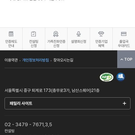
인증제도
컨설팅
가족친화인증
설명회신청
인증기업
출입국
안내
신청
신청
혜택
우대카드
TOP
이용약관
개인정보처리방침
찾아오시는길
서울특별시 중구 퇴계로 173(충무로3가, 남산스퀘어)21층
패밀리 사이트
02 - 3479 - 7671,3,5
컨설팅