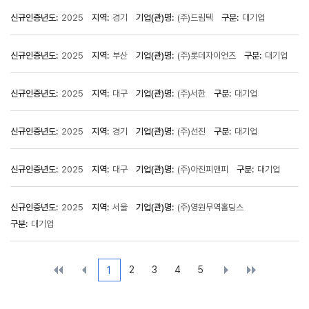
신규인증년도:
2025
지역:
경기
기업(관)명:
(주)드림텍
구분:
대기업
신규인증년도:
2025
지역:
부산
기업(관)명:
(주)롯데자이언츠
구분:
대기업
신규인증년도:
2025
지역:
대구
기업(관)명:
(주)서한
구분:
대기업
신규인증년도:
2025
지역:
경기
기업(관)명:
(주)선진
구분:
대기업
신규인증년도:
2025
지역:
대구
기업(관)명:
(주)아진피앤피
구분:
대기업
신규인증년도:
2025
지역:
서울
기업(관)명:
(주)영원무역홀딩스
구분:
대기업
2
3
4
5
1
처음
이전
다음
끝으
으로
10개
10개
로