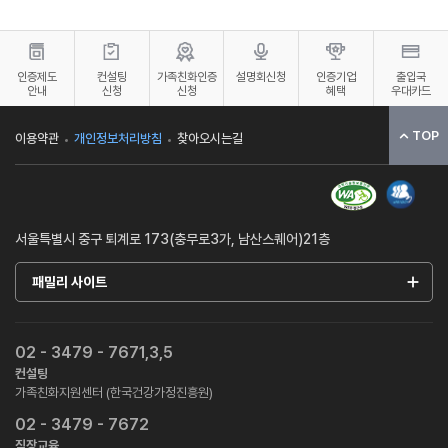
인증제도
컨설팅
가족친화인증
설명회신청
인증기업
출입국
안내
신청
신청
혜택
우대카드
TOP
이용약관
개인정보처리방침
찾아오시는길
서울특별시 중구 퇴계로 173(충무로3가, 남산스퀘어)21층
패밀리 사이트
02 - 3479 - 7671,3,5
컨설팅
가족친화지원센터 (한국건강가정진흥원)
02 - 3479 - 7672
직장교육