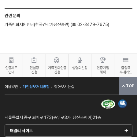
관련 문의
가족친화지원센터(한국건강가정진흥원) (☎ 02-3479-7675)
인증제도
컨설팅
가족친화인증
설명회신청
인증기업
출입국
안내
신청
신청
혜택
우대카드
TOP
이용약관
개인정보처리방침
찾아오시는길
서울특별시 중구 퇴계로 173(충무로3가, 남산스퀘어)21층
패밀리 사이트