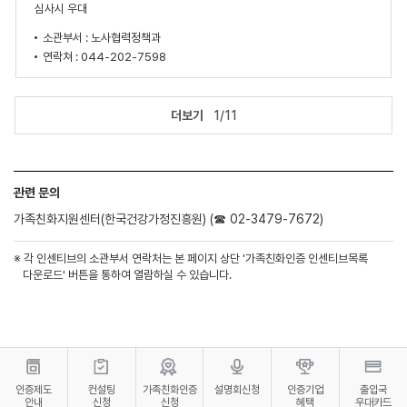
심사시 우대
소관부서 : 노사협력정책과
연락쳐 : 044-202-7598
더보기
1/11
관련 문의
가족친화지원센터(한국건강가정진흥원) (☎ 02-3479-7672)
※ 각 인센티브의 소관부서 연락처는 본 페이지 상단 '가족친화인증 인센티브목록
다운로드' 버튼을 통하여 열람하실 수 있습니다.
인증제도
컨설팅
가족친화인증
설명회신청
인증기업
출입국
안내
신청
신청
혜택
우대카드