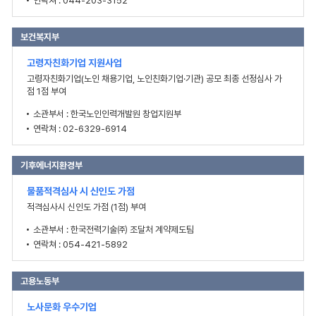
연락쳐 : 044-203-3152
보건복지부
고령자친화기업 지원사업
고령자친화기업(노인 채용기업, 노인친화기업·기관) 공모 최종 선정심사 가
점 1점 부여
소관부서 : 한국노인인력개발원 창업지원부
연락쳐 : 02-6329-6914
기후에너지환경부
물품적격심사 시 신인도 가점
적격심사시 신인도 가점 (1점) 부여
소관부서 : 한국전력기술㈜ 조달처 계약제도팀
연락쳐 : 054-421-5892
고용노동부
노사문화 우수기업