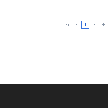
1
처음
이전
다음
끝으
으로
10개
10개
로