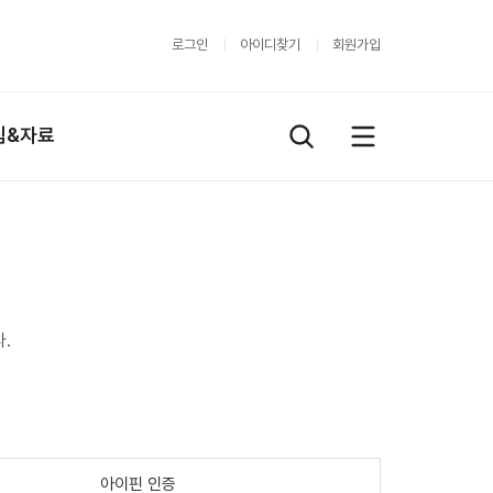
로그인
아이디찾기
회원가입
림&자료
.
아이핀 인증