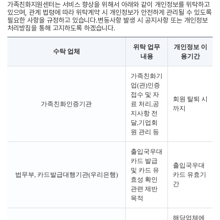
가족친화지원센터는 서비스 향상을 위해서 아래와 같이 개인정보를 위탁하고
있으며, 관계 법령에 따라 위탁계약 시 개인정보가 안전하게 관리될 수 있도록
필요한 사항을 규정하고 있습니다.변동사항 발생 시 공지사항 또는 개인정보
처리방침을 통해 고지하도록 하겠습니다.
위탁 업무
개인정보 이
수탁 업체
내용
용기간
가족친화기
업(관)인증
접수 및 자
회원 탈퇴 시
가족친화인증기관
료 처리,공
까지
지사항 전
달,기업회
원 관리 등
출입국우대
카드 발급
출입국우대
및 카드 유
법무부, 카드발급대행기관(우리은행)
카드 유효기
효성 확인
간
관련 제반
목적
해당업체에