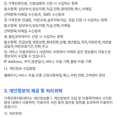
2) 가족친화인증, 인증설명회 신청 시 수집하는 항목
필수항목: 담당부서,담당자명,직급,전화,휴대전화,팩스,이메일
선택항목:이메일 수신동의, SMS 수신동의
3) 가족친화 컨설팅, 직장교육,실무자워크샵, 포럼 신청 시 수집하는 항목
필수항목: 담당부서,담당자명,직급,전화,이메일
선택항목:이메일 수신동의
4) 출입국우대카드 신청 시 수집하는 항목
필수항목: 한글성명,영문성명,휴대전화,성별,생년월일,국적,여권번호,여권발
급일자,여권유효기간,전화,주소
5) 서비스 이용과정이나 사업처리 과정에서 아래와 같은 정보들이 자동으로
생성되어 수집될 수 있습니다.
IP Address, 쿠키,방문일시,서비스 이용 기록,불량 이용 기록
나. 개인정보 수집방법
홈페이지,서비스 이용,각종 신청서류파일,팩스,우편,전화,고객센터 문의
3. 개인정보의 제공 및 처리위탁
가족친화지원센터는 개인정보를 1. 개인정보의 수집 및 이용목적에서 고지한
범위 내에서 사용하며, 이용자의 사전 동의 없이동 범위를 초과하여 이용하지
않습니다.
가. 처리위탁