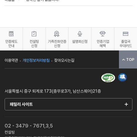
인증제도
컨설팅
가족친화인증
설명회신청
인증기업
출입국
안내
신청
신청
혜택
우대카드
TOP
이용약관
개인정보처리방침
찾아오시는길
서울특별시 중구 퇴계로 173(충무로3가, 남산스퀘어)21층
패밀리 사이트
02 - 3479 - 7671,3,5
컨설팅