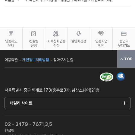
인증제도
컨설팅
가족친화인증
설명회신청
인증기업
출입국
안내
신청
신청
혜택
우대카드
TOP
이용약관
개인정보처리방침
찾아오시는길
서울특별시 중구 퇴계로 173(충무로3가, 남산스퀘어)21층
패밀리 사이트
02 - 3479 - 7671,3,5
컨설팅