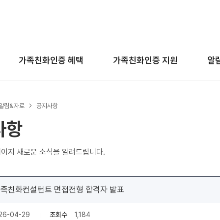
왼쪽 서브메뉴 바로가기
본문 바로가기
하단 바로가기
가족친화인증 혜택
가족친화인증 지원
알
알림&자료
공지사항
사항
이지 새로운 소식을 알려드립니다.
 가족친화컨설턴트 면접전형 합격자 발표
26-04-29
조회수
1,184