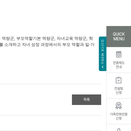
QUICK
,
,
,
 역량군
부모역할기본 역량군
자녀교육 역량군
학
MENU
QUICK MENU
·
를 소개하고 자녀 성장 과정에서의 부모 역할과 일
가
인증제도
안내
컨설팅
신청
목록
가족친화인증
신청