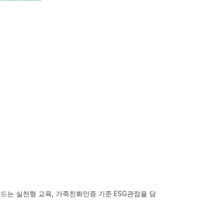
,
ESG
드는 실천형 교육
가족친화인증 기준
관점을 담