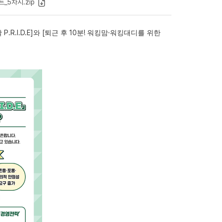
_5차시.zip
P.R.I.D.E]
[
10
!
·
활
와
퇴근 후
분
워킹맘
워킹대디를 위한