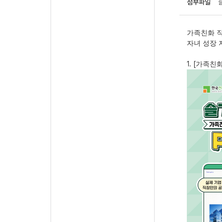
첨부파일
가족친화 
자녀 성장 
1. [
가족친화