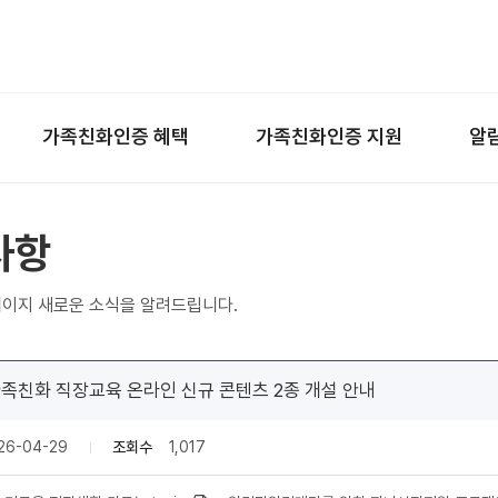
왼쪽 서브메뉴 바로가기
본문 바로가기
하단 바로가기
가족친화인증 혜택
가족친화인증 지원
알
사항
이지 새로운 소식을 알려드립니다.
가족친화 직장교육 온라인 신규 콘텐츠 2종 개설 안내
26-04-29
조회수
1,017