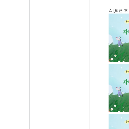
2. [
퇴근 후