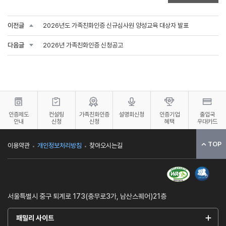
이전글
2026년도 가족친화인증 신규심사원 양성교육 대상자 발표
다음글
2026년 가족친화인증 신청공고
인증제도
컨설팅
가족친화인증
설명회신청
인증기업
출입국
안내
신청
신청
혜택
우대카드
TOP
이용약관
개인정보처리방침
찾아오시는길
서울특별시 중구 퇴계로 173(충무로3가, 남산스퀘어)21층
패밀리 사이트