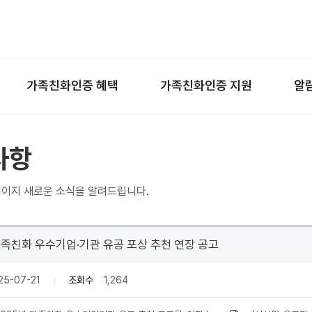
왼쪽 서브메뉴 바로가기
본문 바로가기
하단 바로가기
가족친화인증 혜택
가족친화인증 지원
알
사항
이지 새로운 소식을 알려드립니다.
가족친화 우수기업·기관 유공 포상 추천 연장 공고
25-07-21
조회수
1,264