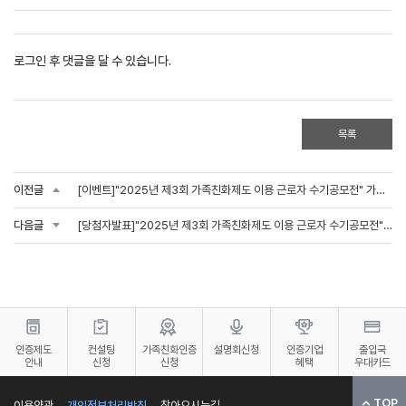
로그인 후 댓글을 달 수 있습니다.
목록
이전글
[이벤트]"2025년 제3회 가족친화제도 이용 근로자 수기공모전" 가족친화업무담당자 대상 이벤트
다음글
[당첨자발표]"2025년 제3회 가족친화제도 이용 근로자 수기공모전" 가족친화업무담당자 대상 이벤트
인증제도
컨설팅
가족친화인증
설명회신청
인증기업
출입국
안내
신청
신청
혜택
우대카드
TOP
이용약관
개인정보처리방침
찾아오시는길